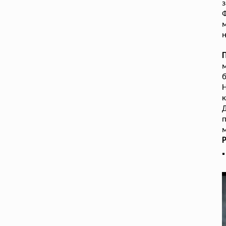
Ф
м
н
м
б
к
п
м
Р