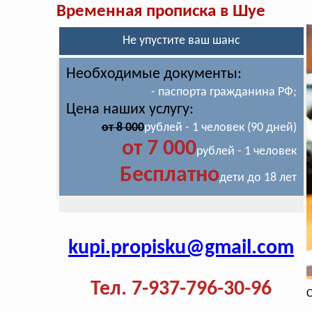
Временная прописка в Шуе
Не упустите ваш шанс
Необходимые документы:
- паспорта гражданина РФ;
Цена наших услугу:
от 8 000
рублей - 1 человек (90 дней)
от 7 000
рублей - 1 человек
Бесплатно
дети до 18 лет
kupi.propisku@gmail.com
Тел. 7-937-796-30-96
С