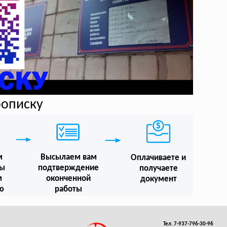
рописку
м
Высылаем вам
Оплачиваете и
мы
подтверждение
получаете
м
оконченной
документ
ю
работы
Тел. 7-937-796-30-96