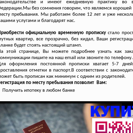
законодательстве и имеют ежедневную практику во 
едерации.Мы без сомнения говорим, что являемся хорошей к
есту пребывания. Мы работаем более 12 лет и уже несколь
ашими услугами и благодарят нас.
Приобрести официальную временную прописку
стало прост
утных квартир, все прозрачно, без кидал, Ваши регистраци
ланке будет стоять настоящий штамп.
На этой странице, Вы можете подробнее узнать как зак
оммуникации пишите на наш email или звоните по телефону.
Для оформления постоянной прописки хватает 5-7 дне
роставления отметки в паспорт.В соответствии с законодат
ожет быть прописан как минимум с одним из родителей.
егистрация по месту пребывания позволит Вам:
Получить ипотеку в любом банке