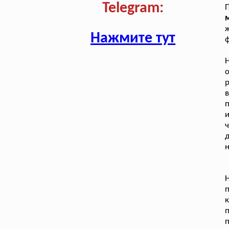
Telegram:
м
ж
Нажмите тут
ф
Н
р
п
и
ч
д
н
п
к