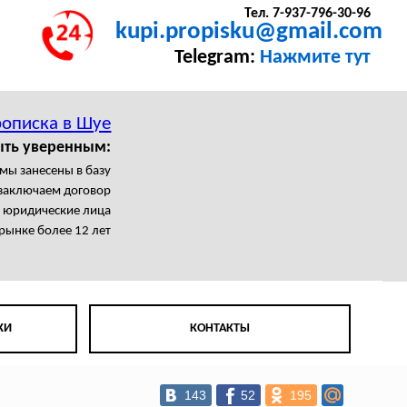
Тел. 7-937-796-30-96
kupi.propisku@gmail.com
Telegram:
Нажмите тут
описка в Шуе
ыть уверенным:
мы занесены в базу
заключаем договор
 юридические лица
рынке более 12 лет
КИ
КОНТАКТЫ
143
52
195