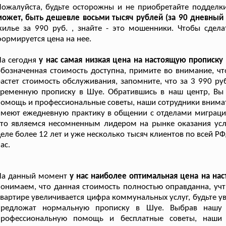
Пожалуйста, будьте осторожны и не приобретайте поддел
ожет, быть дешевле восьми тысяч рублей (за 90 дневный
илье за 990 руб. , знайте - это мошенники. Чтобы сдел
ормируется цена на нее.
а сегодня
у нас самая низкая цена на настоящую прописку
обозначенная стоимость доступна, примите во внимание,
астет стоимость обслуживания, запомните, что за 3 990 р
временную прописку в Шуе. Обратившись в наш центр, Вы
омощь и профессиональные советы, наши сотрудники внимат
меют ежедневную практику в общении с отделами миграци
то являемся несомненным лидером на рынке оказания усл
еле более 12 лет и уже несколько тысяч клиентов по всей Р
ас.
На данный момент
у нас наиболее оптимальная цена на на
онимаем, что данная стоимость полностью оправданна, уч
вартире увеличивается цифра коммунальных услуг, будьте ув
предложат нормальную прописку в Шуе. Выбрав нашу 
профессиональную помощь и бесплатные советы, наши 